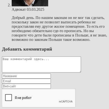
Адвокат
03.03.2025
Добрый день. По нашим законам он не мог так сделать,
поскольку закон не позволит выписать ребенка не
предоставляя ему другое жилое помещение. То есть его
необходимо обязательно где-то прописать. Но вы
говорите что дети были прописаны в Польше, я не знаю,
возможно по законам Польши такое возможно.
Добавить комментарий
Комментарий
Введите
свое
Введите
имя
свой
Введите
или
email-
URL
имя
адрес,
вашего
пользователя,
чтобы
веб-
чтобы
прокомментировать
сайта
прокомментировать
(необязательно)