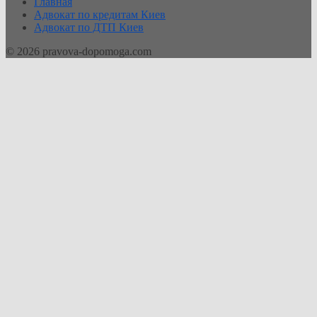
Главная
Адвокат по кредитам Киев
Адвокат по ДТП Киев
© 2026 pravova-dopomoga.com