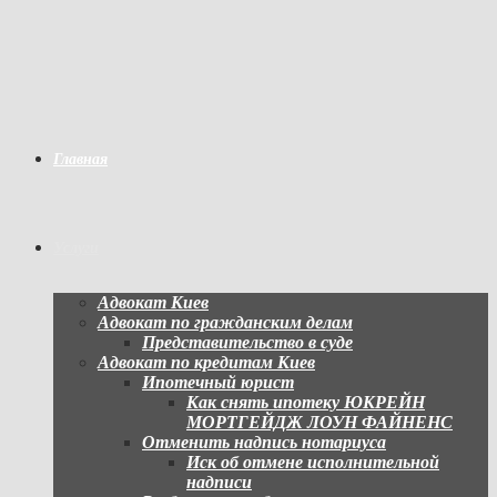
Перейти
к
содержимому
Главная
Услуги
Адвокат Киев
Адвокат по гражданским делам
Представительство в суде
Адвокат по кредитам Киев
Ипотечный юрист
Как снять ипотеку ЮКРЕЙН
МОРТГЕЙДЖ ЛОУН ФАЙНЕНС
Отменить надпись нотариуса
Иск об отмене исполнительной
надписи