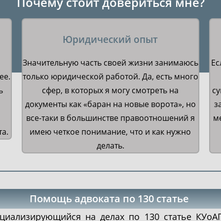
Почему стоит довериться мне?
Юридический опыт
Значительную часть своей жизни занимаюсь
Ес
ее.
только юридической работой. Да, есть много
ь
сфер, в которых я могу смотреть на
су
документы как «баран на новые ворота», но
з
все-таки в большинстве правоотношений я
м
та.
имею четкое понимание, что и как нужно
делать.
Помощь адвоката по 130 статье
ециализирующийся на делах по 130 статье КУоАП