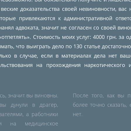
 веские доказательства своей невиновности, вас
оторые привлекаются к административной ответс
нанял адвоката, значит не согласен со своей вин
«отпетлять». Стоимость моих услуг: 4000 грн. за 
мать, что выиграть дело по 130 статье достаточно
ько в случае, если в материалах дела нет ваше
льствования на прохождения наркотического 
сь, значит вы виновны.
После того, как вы 
вы дунули в драгер,
более точно сказать,
зателями, а работники
нет.
ти на медицинское