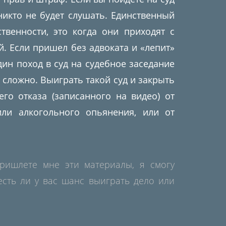
 никто не будет слушать. Единственный
твенности, это когда они приходят с
ой. Если пришел без адвоката и «лепит»
один поход в суд на судебное заседание
 сложно. Выиграть такой суд и закрыть
го отказа (записанного на видео) от
или алкогольного опьянения, или от
пришлете мне эти материалы, я смогу
 есть ли у вас шанс выиграть дело или