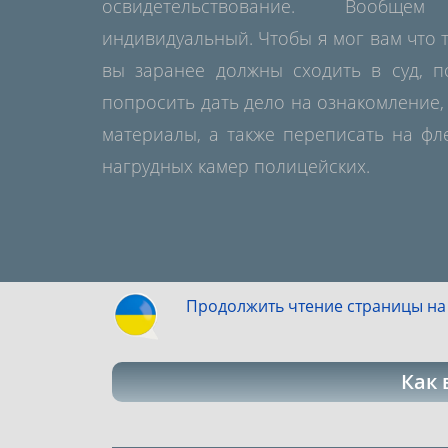
освидетельствование. Вообщ
индивидуальный. Чтобы я мог вам что 
вы заранее должны сходить в суд, п
попросить дать дело на ознакомление,
материалы, а также переписать на фл
нагрудных камер полицейских.
Продолжить чтение страницы на
Как 