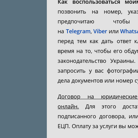
Как воспользоваться мои
позвонить на номер, ук
предпочитаю чтоб
на
Telegram
,
Viber
или
Whats
перед тем как дать ответ к
время на то, чтобы его обд
законодательство Украины
запросить у вас фотограф
дела документов или номер 
Договор на юридически
онлайн.
Для этого достат
подписанного договора, и
ЕЦП. Оплату за услуги вы мо