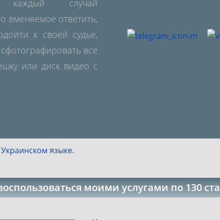
ем каждый случай
то вменяемое ответить,
одойти к своей судье,
 сфотографировать все
ешку или диск видео с
 Украинском языке.
воспользоваться моими услугами по 130 ста