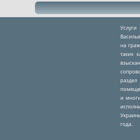
Услуги
Василье
на граж
таких 
взыска
сопров
раздел
помещен
и многи
исполн
Украины
года.