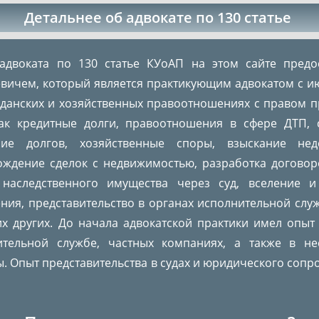
Детальнее об адвокате по 130 статье
 адвоката по 130 статье КУоАП на этом сайте пред
вичем, который является практикующим адвокатом с ию
данских и хозяйственных правоотношениях с правом пр
как кредитные долги, правоотношения в сфере ДТП,
ние долгов, хозяйственные споры, взыскание не
ождение сделок с недвижимостью, разработка договор
 наследственного имущества через суд, вселение 
ия, представительство в органах исполнительной слу
х других. До начала адвокатской практики имел опыт
ительной службе, частных компаниях, а также в не
. Опыт представительства в судах и юридического сопр