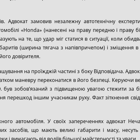
в. Адвокат замовив незалежну автотехнічну експерт
омобілі «Honda» (нанесені на праву передню і праву біч
казують на те, що удар міг статися в ситуації, коли обид
габаритів (ширина тягача з напівпричепом) і зміщення 
 його довірителя.
вання на проїжджій частині з боку Відповідача. Адвокат
очатком маневру переконатися в його безпеці. Керуючи
О. був зобов’язаний з підвищеною увагою стежити за б
я перешкод іншим учасникам руху. Факт зіткнення свід
жного автомобіля. У своїх запереченнях адвокат Неч
них засобів, що мають великі габарити і масу, несуть п
и і вимагають від водіїв більшої майстерності та уваги.