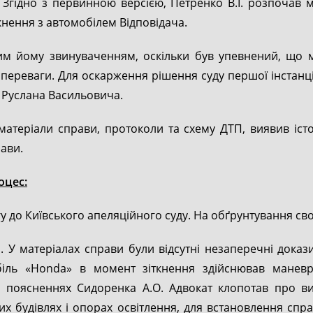
. Згідно з первинною версією, Петренко В.І. розпочав
іткнення з автомобілем Відповідача.
ним йому звинуваченням, оскільки був упевнений, що 
ло переваги. Для оскарження рішення суду першої інстан
 Руслана Васильовича.
атеріали справи, протоколи та схему ДТП, виявив істо
ави.
оцес:
 до Київського апеляційного суду. На обґрунтування своєї
. У матеріалах справи були відсутні незаперечні докази
іль «Honda» в момент зіткнення здійснював маневр
а поясненнях Сидоренка А.О. Адвокат клопотав про в
х будівлях і опорах освітлення, для встановлення спра