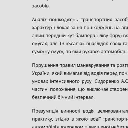
засобів.
Аналіз пошкоджень транспортних засобі
характер і локалізація пошкоджень на авт
лівий передній кут бампера і ліву фару) в
смугах, але ТЗ «Scania» внаслідок своїх 
суміжну смугу, по якій рухався автомобіль
Порушення правил маневрування та розташу
України, який вимагає від водія перед п
умовах інтенсивного руху, Сидоренко А.
частині положення, що виключає створенн
безпечний бічний інтервал.
Презумпція винності водія великованта
практику, згідно з якою водії транспорт
автомобілі є джерелом підвищеної небезпек