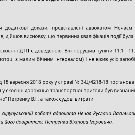
и додаткові докази, представлені адвокатом Нечаєм Р
ів, дійшов висновку, що первинна кваліфікація події бул
скоєнні ДТП є доведеною. Він порушив пункти 11.1 і 11
отоці з малим бічним інтервалом) і не вжив усіх запоб
д 18 вересня 2018 року у справі № 3-Ц/4218-18 постанов
им у скоєнні дорожньо-транспортної пригоди був визнан
ої Петренку В.І., а також судові витрати.
і скрупульозній роботі адвоката Нечая Руслана Васильов
и його довірителя, Петренка Віктора Ігоровича.