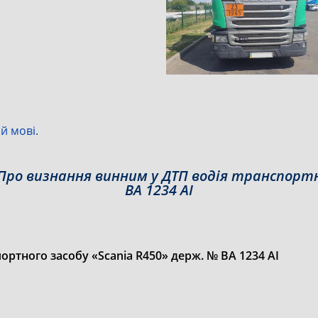
й мові.
Про визнання винним у ДТП водія транспортно
ВА 1234 АІ
ртного засобу «Scania R450» держ. № ВА 1234 АІ