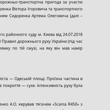
 дорожньо-транспортна пригода за участю
енка Віктора Ігоровича та транспортного
нням Сидоренка Артема Олеговича (далі –
 районного суду м. Києва від 24.07.2018
3 Правил дорожнього руху України (під час
мку по тій смузі, на яку він мав намір
іста — Одеській площі. Проїзна частина в
 покриття — сухе. Інтенсивність руху була
енко А.О. керував тягачем «Scania R450» з