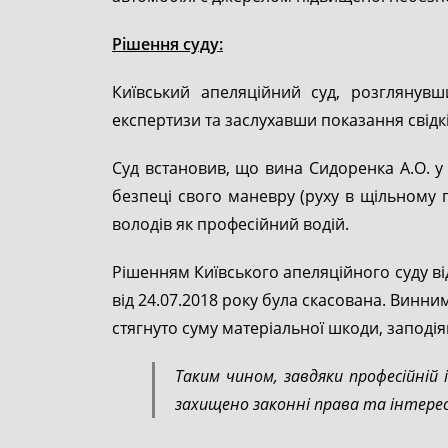
Рішення суду:
Київський апеляційний суд, розглянувш
експертизи та заслухавши показання свідк
Суд встановив, що вина Сидоренка А.О. у 
безпеці свого маневру (руху в щільному п
володів як професійний водій.
Рішенням Київського апеляційного суду ві
від 24.07.2018 року була скасована. Винн
стягнуто суму матеріальної шкоди, заподіян
Таким чином, завдяки професійній 
захищено законні права та інтерес