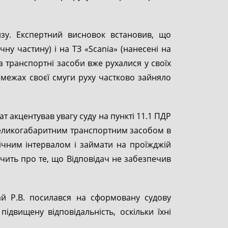
изу. Експертний висновок встановив, що
ну частину) і на ТЗ «Scania» (нанесені на
ва транспортні засоби вже рухалися у своїх
в межах своєї смуги руху частково зайняло
 акцентував увагу суду на пункті 11.1 ПДР
 великогабаритним транспортним засобом в
ічним інтервалом і займати на проїжджій
чить про те, що Відповідач не забезпечив
ай Р.В. посилався на сформовану судову
ідвищену відповідальність, оскільки їхні