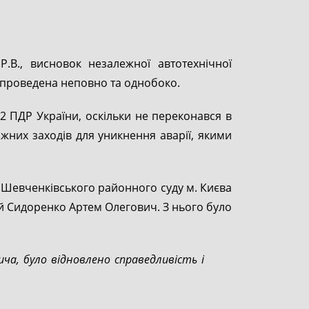
.В., висновок незалежної автотехнічної
а проведена неповно та однобоко.
.2 ПДР України, оскільки не переконався в
іжних заходів для уникнення аварії, якими
а Шевченківського районного суду м. Києва
ий Сидоренко Артем Олегович. З нього було
ича, було відновлено справедливість і