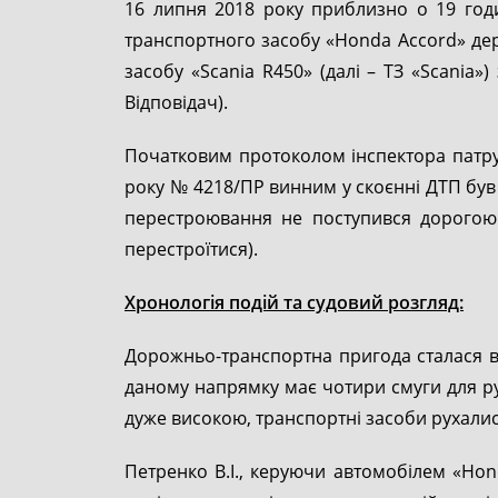
16 липня 2018 року приблизно о 19 годи
транспортного засобу «Honda Accord» де
засобу «Scania R450» (далі – ТЗ «Scania
Відповідач).
Початковим протоколом інспектора патрул
року № 4218/ПР винним у скоєнні ДТП був 
перестроювання не поступився дорогою 
перестроїтися).
Хронологія подій та судовий розгляд:
Дорожньо-транспортна пригода сталася в 
даному напрямку має чотири смуги для рух
дуже високою, транспортні засоби рухалис
Петренко В.І., керуючи автомобілем «Hond