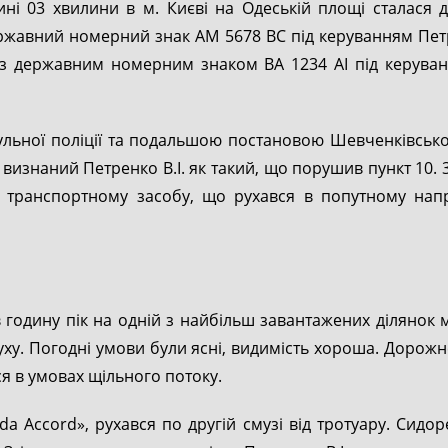
ні 03 хвилини в м. Києві на Одеській площі сталася
ржавний номерний знак АМ 5678 ВС під керуванням Петр
») з державним номерним знаком ВА 1234 АІ під керува
ьної поліції та подальшою постановою Шевченківського
визнаний Петренко В.І. як такий, що порушив пункт 10. 
транспортному засобу, що рухався в попутному напря
годину пік на одній з найбільш завантажених ділянок м
у. Погодні умови були ясні, видимість хороша. Дорожнє
я в умовах щільного потоку.
a Accord», рухався по другій смузі від тротуару. Сидор