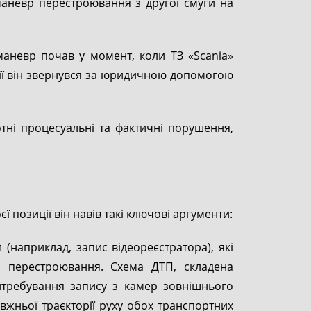
 маневр перестроювання з другої смуги на
маневр почав у момент, коли ТЗ «Scania»
ції він звернувся за юридичною допомогою
тні процесуальні та фактичні порушення,
 позиції він навів такі ключові аргументи:
 (наприклад, запис відеореєстратора), які
 перестроювання. Схема ДТП, складена
итребування запису з камер зовнішнього
вжньої траєкторії руху обох транспортних