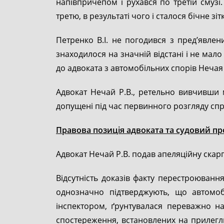
напівпричепом і рухався по третій смузі
третю, в результаті чого і сталося бічне з
Петренко В.І. не погодився з пред’явле
знаходилося на значній відстані і не ма
до адвоката з автомобільних спорів Нечая
Адвокат Нечай Р.В., ретельно вивчивши м
допущені під час первинного розгляду спр
Правова позиція адвоката та судовий пр
Адвокат Нечай Р.В. подав апеляційну скаргу
Відсутність доказів факту перестроювання
однозначно підтверджують, що автомоб
інспектором, ґрунтувалася переважно н
спостереження, встановлених на прилегли